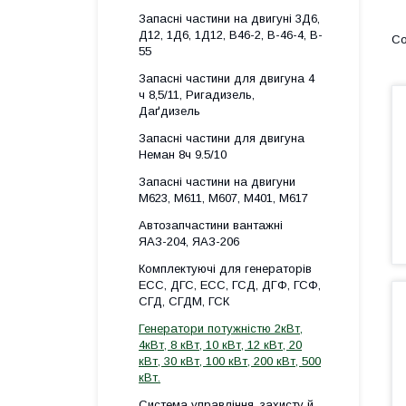
Запасні частини на двигуні 3Д6,
Д12, 1Д6, 1Д12, B46-2, B-46-4, B-
55
Запасні частини для двигуна 4
ч 8,5/11, Ригадизель,
Даґдизель
Запасні частини для двигуна
Неман 8ч 9.5/10
Запасні частини на двигуни
М623, М611, М607, М401, М617
Автозапчастини вантажні
ЯАЗ-204, ЯАЗ-206
Комплектуючі для генераторів
ECC, ДГС, ECC, ГСД, ДГФ, ГСФ,
СГД, СГДМ, ГСК
Генератори потужністю 2кВт,
4кВт, 8 кВт, 10 кВт, 12 кВт, 20
кВт, 30 кВт, 100 кВт, 200 кВт, 500
кВт.
Система управління, захисту й