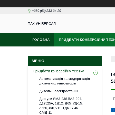
+380 (63) 233-34-20
ПАК УНІВЕРСАЛ
ГОЛОВНА
ПРИДБАТИ КОНВЕРСІЙНУ ТЕХН
Придбати конверсійну техніку
Г
Автоматизація та модернізація
5
дизельних генераторів
Дизельні електростанції
Двигуни ЯМЗ-238,ЯАЗ-204,
Г
Д12525А, 1Д12, Д65, УД-15,
А650,,4ч8,5/11, 1Д6, В-46,
СМД-11