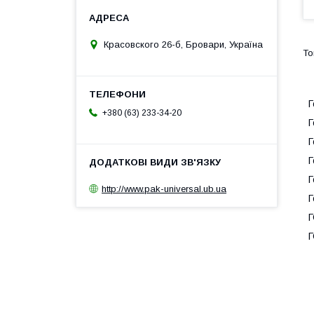
Красовского 26-б, Бровари, Україна
Г
+380 (63) 233-34-20
Г
Г
Г
Г
http://www.pak-universal.ub.ua
Г
Г
Г