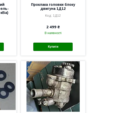
ний
Проклака головки блоку
зель-
двигуна 1Д12
 кВа)
1Д12
2 499 ₴
В наявності
Купити