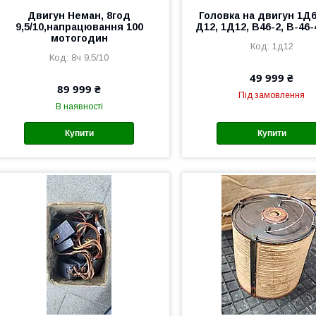
Двигун Неман, 8год
Головка на двигун 1Д6
9,5/10,напрацювання 100
Д12, 1Д12, В46-2, В-46-
мотогодин
1д12
8ч 9,5/10
49 999 ₴
89 999 ₴
Під замовлення
В наявності
Купити
Купити