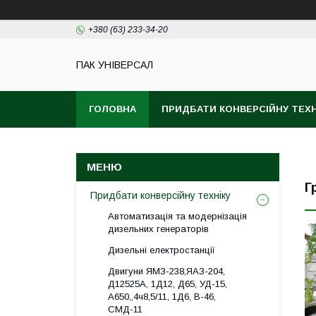
+380 (63) 233-34-20
ПАК УНІВЕРСАЛ
ГОЛОВНА
ПРИДБАТИ КОНВЕРСІЙНУ ТЕХН
Г
Придбати конверсійну техніку
Автоматизація та модернізація
дизельних генераторів
Дизельні електростанції
Двигуни ЯМЗ-238,ЯАЗ-204,
Д12525А, 1Д12, Д65, УД-15,
А650,,4ч8,5/11, 1Д6, В-46,
СМД-11