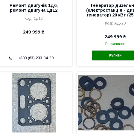
Ремонт двигунів 1Д6,
Генератор дизель
ремонт двигуна 1Д12
(електростанція - ди
генератор) 20 кВт (25
1д12
АД-20
249 999 ₴
249 999 ₴
В наявності
Купити
+380 (63) 233-34-20