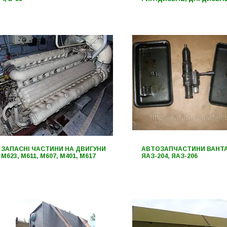
ЗАПАСНІ ЧАСТИНИ НА ДВИГУНИ
АВТОЗАПЧАСТИНИ ВАНТ
М623, М611, М607, М401, М617
ЯАЗ-204, ЯАЗ-206