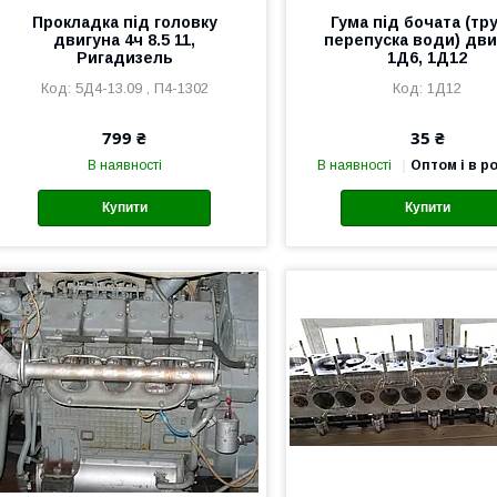
Прокладка під головку
Гума під бочата (тр
двигуна 4ч 8.5 11,
перепуска води) дви
Ригадизель
1Д6, 1Д12
5Д4-13.09 , П4-1302
1Д12
799 ₴
35 ₴
В наявності
В наявності
Оптом і в р
Купити
Купити