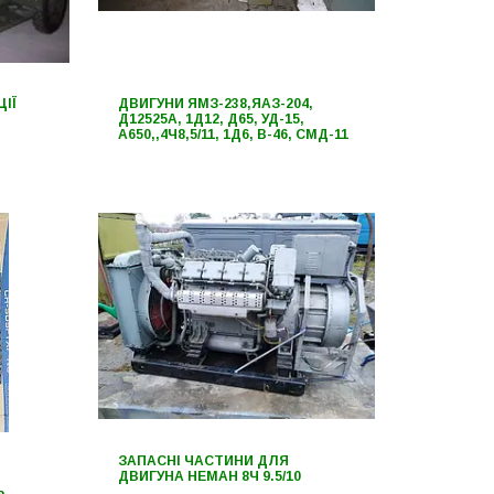
ІЇ
ДВИГУНИ ЯМЗ-238,ЯАЗ-204,
Д12525А, 1Д12, Д65, УД-15,
А650,,4Ч8,5/11, 1Д6, В-46, СМД-11
ЗАПАСНІ ЧАСТИНИ ДЛЯ
ДВИГУНА НЕМАН 8Ч 9.5/10
Ь