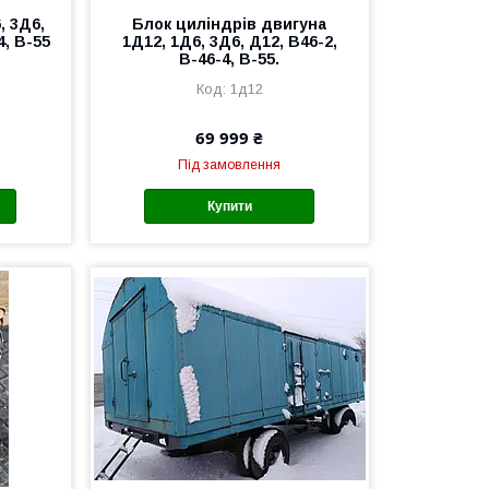
, 3Д6,
Блок циліндрів двигуна
4, В-55
1Д12, 1Д6, 3Д6, Д12, В46-2,
В-46-4, В-55.
1д12
69 999 ₴
Під замовлення
Купити