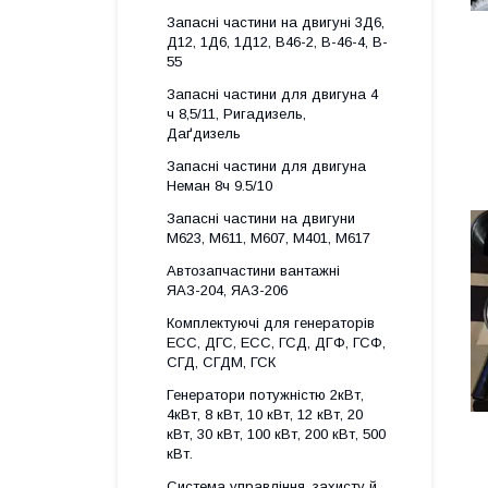
Запасні частини на двигуні 3Д6,
Д12, 1Д6, 1Д12, B46-2, B-46-4, B-
55
Запасні частини для двигуна 4
ч 8,5/11, Ригадизель,
Даґдизель
Запасні частини для двигуна
Неман 8ч 9.5/10
Запасні частини на двигуни
М623, М611, М607, М401, М617
Автозапчастини вантажні
ЯАЗ-204, ЯАЗ-206
Комплектуючі для генераторів
ECC, ДГС, ECC, ГСД, ДГФ, ГСФ,
СГД, СГДМ, ГСК
Генератори потужністю 2кВт,
4кВт, 8 кВт, 10 кВт, 12 кВт, 20
кВт, 30 кВт, 100 кВт, 200 кВт, 500
кВт.
Система управління, захисту й