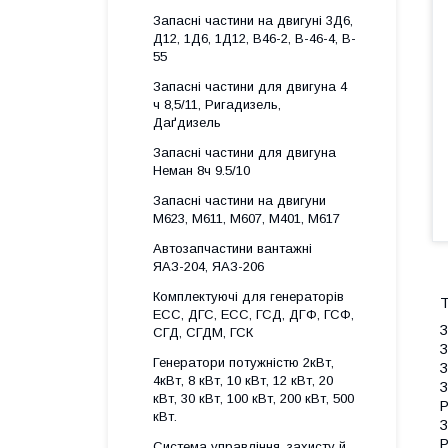
Запасні частини на двигуні 3Д6,
Д12, 1Д6, 1Д12, B46-2, B-46-4, B-
55
Запасні частини для двигуна 4
ч 8,5/11, Ригадизель,
Даґдизель
Запасні частини для двигуна
Неман 8ч 9.5/10
Запасні частини на двигуни
М623, М611, М607, М401, М617
Автозапчастини вантажні
ЯАЗ-204, ЯАЗ-206
Комплектуючі для генераторів
Т
ECC, ДГС, ECC, ГСД, ДГФ, ГСФ,
З
СГД, СГДМ, ГСК
З
Генератори потужністю 2кВт,
З
4кВт, 8 кВт, 10 кВт, 12 кВт, 20
З
кВт, 30 кВт, 100 кВт, 200 кВт, 500
Р
кВт.
З
Р
Система управління, захисту й