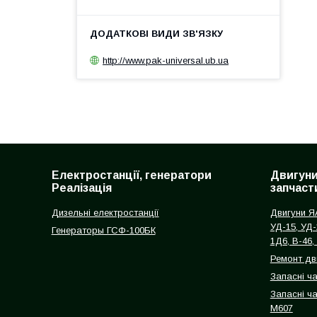
http://www.pak-universal.ub.ua
Електростанції, генератори
Двигуни
Реалізація
запчаст
Дизельні електростанції
Двигуни ЯА
УД-15, УД-
Генераторы ГСФ-100БК
1Д6, В-46,
Ремонт дв
Запасні ч
Запасні ча
М607