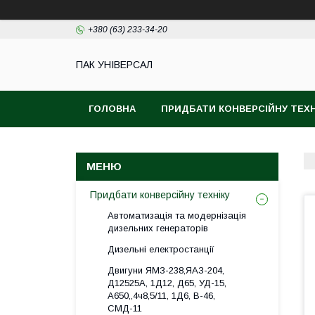
+380 (63) 233-34-20
ПАК УНІВЕРСАЛ
ГОЛОВНА
ПРИДБАТИ КОНВЕРСІЙНУ ТЕХН
Придбати конверсійну техніку
Автоматизація та модернізація
дизельних генераторів
Дизельні електростанції
Двигуни ЯМЗ-238,ЯАЗ-204,
Д12525А, 1Д12, Д65, УД-15,
А650,,4ч8,5/11, 1Д6, В-46,
СМД-11