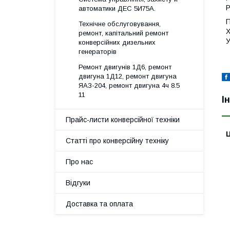
Р
автоматики ДЕС 5И75А.
П
Технічне обслуговування,
Х
ремонт, капітальний ремонт
У
конверсійних дизельних
генераторів
Ремонт двигунів 1Д6, ремонт
двигуна 1Д12, ремонт двигуна
ЯАЗ-204, ремонт двигуна 4ч 8.5
11
І
Прайс-листи конверсійної техніки
Ц
Статті про конверсійну техніку
Про нас
Відгуки
Доставка та оплата