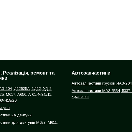
. Реалізація, ремонт та
Автозапчастини
ини
Автозапчастини грузові ЯАЗ-204
З-204, Д12525А, 1Д12, УД-2,
Автозапчастини МАЗ 5334, 5337 
25, М617, А650, А 01,4ч8,5/11,
хранения
 6ЧН18/20
игуна
астини на двигуни
стини для двигунів М623, М611,