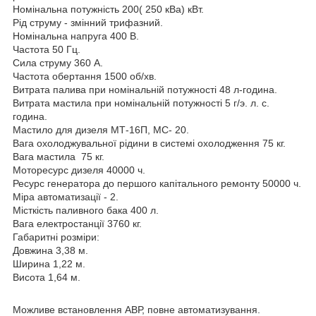
Номінальна потужність 200( 250 кВа) кВт.
Рід струму - змінний трифазний.
Номінальна напруга 400 В.
Частота 50 Гц.
Сила струму 360 А.
Частота обертання 1500 об/хв.
Витрата палива при номінальній потужності 48 л-година.
Витрата мастила при номінальній потужності 5 г/э. л. с.
година.
Мастило для дизеля МТ-16П, МС- 20.
Вага охолоджувальної рідини в системі охолодження 75 кг.
Вага мастила 75 кг.
Моторесурс дизеля 40000 ч.
Ресурс генератора до першого капітального ремонту 50000 ч.
Міра автоматизації - 2.
Місткість паливного бака 400 л.
Вага електростанції 3760 кг.
Габаритні розміри:
Довжина
3,38
м.
Ширина
1,22
м.
Висота
1,64
м.
Можливе встановлення АВР, повне автоматизування.