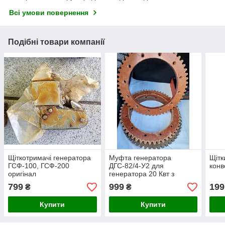
Всі умови повернення
Подібні товари компанії
Щіткотримачі генератора
Муфта генератора
Щітк
ГСФ-100, ГСФ-200
ДГС-82/4-У2 для
конв
оригінал
генератора 20 Квт з
двигуном Д65А
799
999
199
₴
₴
Купити
Купити