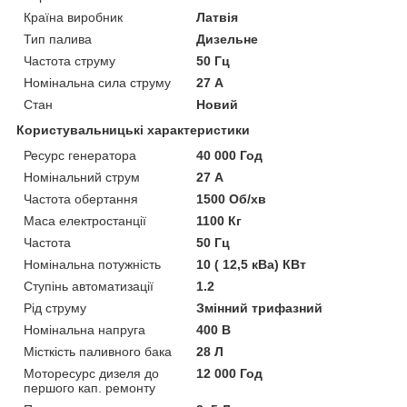
Країна виробник
Латвія
Тип палива
Дизельне
Частота струму
50 Гц
Номінальна сила струму
27 А
Стан
Новий
Користувальницькі характеристики
Ресурс генератора
40 000 Год
Номінальний струм
27 А
Частота обертання
1500 Об/хв
Маса електростанції
1100 Кг
Частота
50 Гц
Номінальна потужність
10 ( 12,5 кВа) КВт
Ступінь автоматизації
1.2
Рід струму
Змінний трифазний
Номінальна напруга
400 В
Місткість паливного бака
28 Л
Моторесурс дизеля до
12 000 Год
першого кап. ремонту