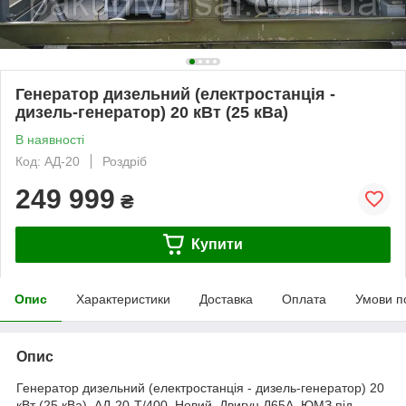
Генератор дизельний (електростанція -
дизель-генератор) 20 кВт (25 кВа)
В наявності
Код: АД-20
Роздріб
249 999
₴
Купити
Опис
Характеристики
Доставка
Оплата
Умови п
Опис
Генератор дизельний (електростанція - дизель-генератор) 20
кВт (25 кВа). АД-20-Т/400. Новий. Двигун Д65А. ЮМЗ під