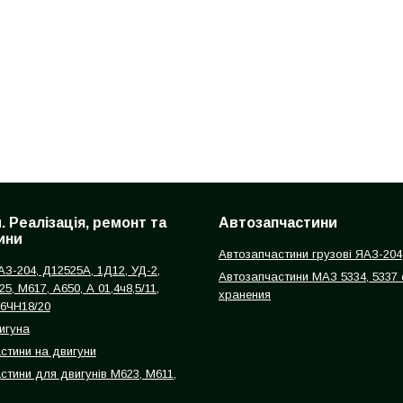
. Реалізація, ремонт та
Автозапчастини
ини
Автозапчастини грузові ЯАЗ-204
З-204, Д12525А, 1Д12, УД-2,
Автозапчастини МАЗ 5334, 5337 
25, М617, А650, А 01,4ч8,5/11,
хранения
 6ЧН18/20
игуна
астини на двигуни
стини для двигунів М623, М611,