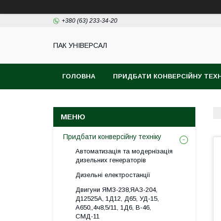
+380 (63) 233-34-20
ПАК УНІВЕРСАЛ
ГОЛОВНА
ПРИДБАТИ КОНВЕРСІЙНУ ТЕХН
Придбати конверсійну техніку
Автоматизація та модернізація
дизельних генераторів
Дизельні електростанції
Двигуни ЯМЗ-238,ЯАЗ-204,
Д12525А, 1Д12, Д65, УД-15,
А650,,4ч8,5/11, 1Д6, В-46,
СМД-11