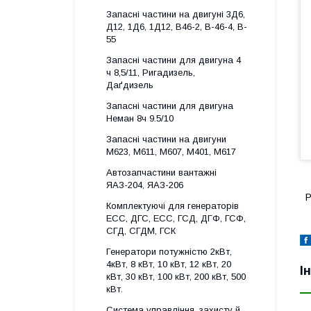
Запасні частини на двигуні 3Д6,
Д12, 1Д6, 1Д12, B46-2, B-46-4, B-
55
Запасні частини для двигуна 4
ч 8,5/11, Ригадизель,
Даґдизель
Запасні частини для двигуна
Неман 8ч 9.5/10
Запасні частини на двигуни
М623, М611, М607, М401, М617
Автозапчастини вантажні
ЯАЗ-204, ЯАЗ-206
Р
Комплектуючі для генераторів
ECC, ДГС, ECC, ГСД, ДГФ, ГСФ,
СГД, СГДМ, ГСК
Генератори потужністю 2кВт,
4кВт, 8 кВт, 10 кВт, 12 кВт, 20
І
кВт, 30 кВт, 100 кВт, 200 кВт, 500
кВт.
Система управління, захисту й