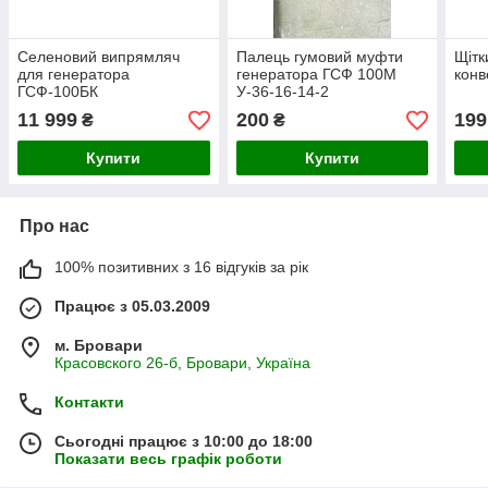
Селеновий випрямляч
Палець гумовий муфти
Щітк
для генератора
генератора ГСФ 100М
конв
ГСФ-100БК
У-36-16-14-2
11 999
200
199
₴
₴
Купити
Купити
Про нас
100% позитивних з 16 відгуків за рік
Працює з 05.03.2009
м. Бровари
Красовского 26-б, Бровари, Україна
Контакти
Сьогодні працює з 10:00 до 18:00
Показати весь графік роботи