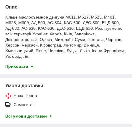
Опис
Кільце маслосъемное двигуна М611, М617, М623, М401,
М623, М609, АД-500, АС-804, КАС-500, ДЕС-500, ЕЦД-500,
АД-630, АС-630, КАС-630, ДЕС-630, ЕЦД-630. Реалізуємо по
всій території України: Харків, Київ, Запоріжжя,
Дніпропетровськ, Одеса, Миколаїв, Суми, Полтава, Чернігів,
Херсон, Черкаси, Кіровоград, Житомир, Вінниця,
Хмельницький, Рівне, Чернівці, Луцьк, Львів, Івано-Франківськ,
Ужгород , ін.
Приховати
Умови доставки
Нова Пошта
Самовивіз
Всі умови доставки