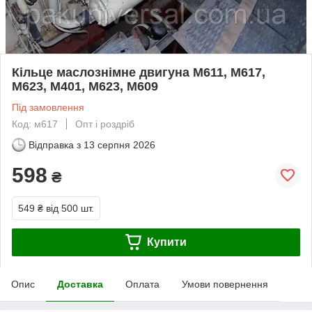
Кільце маслознімне двигуна М611, М617,
М623, М401, М623, М609
Під замовлення
Код: м617
Опт і роздріб
Відправка з
13 серпня 2026
598
₴
549 ₴
від 500 шт.
Купити
Опис
Доставка
Оплата
Умови повернення