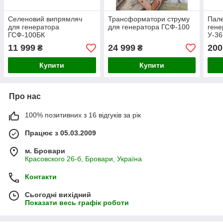
Селеновий випрямляч
Трансформатори струму
Пале
для генератора
для генератора ГСФ-100
ген
ГСФ-100БК
У-36
11 999
24 999
200
₴
₴
Купити
Купити
Про нас
100% позитивних з 16 відгуків за рік
Працює з 05.03.2009
м. Бровари
Красовского 26-б, Бровари, Україна
Контакти
Сьогодні вихідний
Показати весь графік роботи